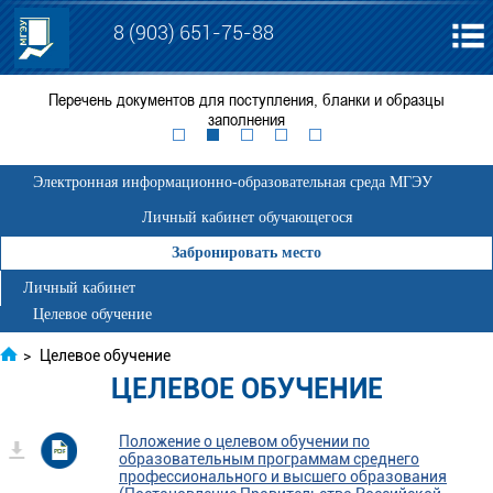
8 (903) 651-75-88
я
Перечень документов для поступления, бланки и образцы
ЕГ
заполнения
Электронная информационно-образовательная среда МГЭУ
Личный кабинет обучающегося
Забронировать место
Личный кабинет
Целевое обучение
>
Целевое обучение
ЦЕЛЕВОЕ ОБУЧЕНИЕ
Положение о целевом обучении по
образовательным программам среднего
профессионального и высшего образования