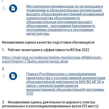
•
Методические рекомендации по организации и
проведению в образовательных организациях
высшего образования внутренней независимой
оценки качества образования по
образовательным программам высшего
образования - программам бакалавриата,
программам специалитета и программам
магистратуры
Независимая оценка качества подготовки обучающихся
1. Рейтинг мониторинга эффективности ВУЗов 2022
https://msd-nica.ru/rankings/reyting-monitoringa-effektivnosti-
vuzov?region=77&utm_source=group_emai
2.
Приказ Рособрнадзора о переоформлении
свидетельства о государственной аккредитации
образовательной деятельности АНО ВО МГЭУ, в
связи с аккредитацией ранее не
аккредитованной образовательной программы
СПО
3. Независимая оценка деятельности широкого спектра
региональных и узкоспециализированных вузов (53 место)