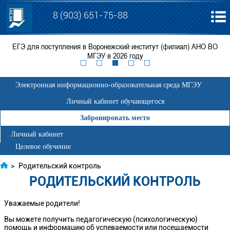
8 (903) 651-75-88
ЕГЭ для поступления в Воронежский институт (филиал) АНО ВО
П
МГЭУ в 2026 году
Электронная информационно-образовательная среда МГЭУ
Личный кабинет обучающегося
Забронировать место
Личный кабинет
Целевое обучение
>
Родительский контроль
РОДИТЕЛЬСКИЙ КОНТРОЛЬ
Уважаемые родители!
Вы можете получить педагогическую (психологическую)
помощь и информацию об успеваемости или посещаемости