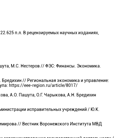
22.625 п.л. В рецензируемых научных изданиях,
ута, М.С. Нестеров // ФЭС: Финансы. Экономика.
. Бредихин // Региональная экономика и управление:
: https://eee-region.ru/article/8017/
а, А.О. Пашута, О.Г. Чарыкова, А.Н. Бредихин
министрации исправительных учреждений / Ю.К.
имирова // Вестник Воронежского Института МВД