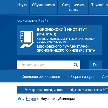
Наука
Обучающимся
Студенческая
Трудоустр
жизнь
официальный сайт
ежский институт (филиал) АНО
22.08.2026 в 12.00 в Воронежском инст
. граждан Украины, ДНР, ЛНР
МГЭУ состоится День открытых двер
En
Сведения об образовательной организации
Аби
Электронная информационно-образовательная среда М
>
Наука
>
Научные публикации