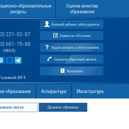
ационно-образовательные
Оценка качества
ресурсы
образования
Личный кабинет абитуриента
73) 221-02-87
Заявка на обучение
ления в Воронежский институт
Поступить в Воронежский институт (фи
АНО ВО МГЭУ в 2026 году
АНО ВО МГЭУ без ЕГЭ
03) 651-75-88
Задать вопрос о поступлении
(MAX)
Заказать обратный звонок
Контакты
Головной ВУЗ
ое образование
Аспирантура
Магистратура
ровать место
Целевое обучение