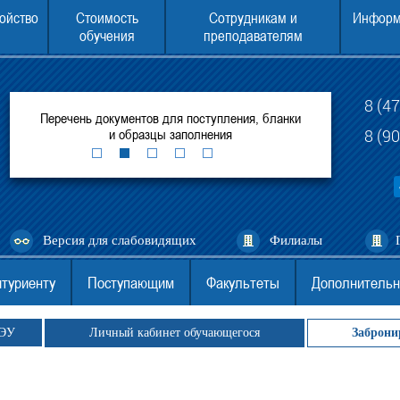
ойство
Стоимость
Сотрудникам и
Информ
обучения
преподавателям
8 (4
итуте
Перечень документов для поступления, бланки
ЕГЭ для поступ
ей
и образцы заполнения
(филиал) 
8 (9
Версия для слабовидящих
Филиалы
туриенту
Поступающим
Факультеты
Дополнительн
ГЭУ
Личный кабинет обучающегося
Заброни