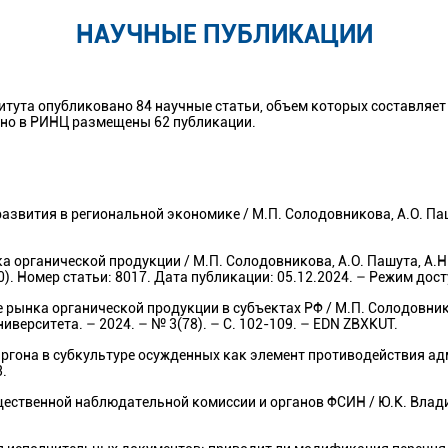
НАУЧНЫЕ ПУБЛИКАЦИИ
тута опубликовано 84 научные статьи, объем которых составляет 
йно в РИНЦ размещены 62 публикации.
азвития в региональной экономике / М.П. Солодовникова, А.О. Паш
 органической продукции / М.П. Солодовникова, А.О. Пашута, А.Н
 Номер статьи: 8017. Дата публикации: 05.12.2024. – Режим доступа
 рынка органической продукции в субъектах РФ / М.П. Солодовников
иверситета. – 2024. – № 3(78). – С. 102-109. – EDN ZBXKUT.
ргона в субкультуре осужденных как элемент противодействия ад
3.
щественной наблюдательной комиссии и органов ФСИН / Ю.К. Влад