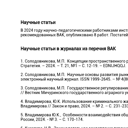
Научные статьи
В 2024 году научно-педагогическими работниками инсти
рекомендованных ВАК, опубликовано 8 работ. Постате
Научные статьи в журналах из перечня ВАК
1. Солодовникова, М.П. Концепции пространственного р
Стратегия. – 2024. – Т. 21, №1 – С. 12-19. – EDNIJHQQJ.
2. Солодовникова, М.П. Научные основы развития рынка
электронный научный журнал. ISSN 1999-2645. – № 4(80).
3. Солодовникова, М.П. Государственное регулирование
// Вестник Мичуринского государственного аграрного ун
4. Владимирова, Ю.К. Использование криминального жа
Владимирова // Закон и право, 2024. – № 2. – С. 231-23
5. Владимирова Ю.К., Особенности взаимодействия об
России, 2024. - № 3. – С. 170-174.