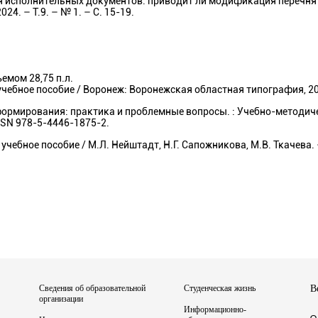
ня исполнительных документов: приводит ли модификация перечня
4. – Т.9. – № 1. – С. 15-19.
емом 28,75 п.л.
учебное пособие / Воронеж: Воронежская областная типография, 202
формирования: практика и проблемные вопросы. : Учебно-методиче
ISSN 978-5-4446-1875-2.
учебное пособие / М.Л. Нейштадт, Н.Г. Сапожникова, М.В. Ткачева
Сведения об образовательной
Студенческая жизнь
В
организации
Информационно-